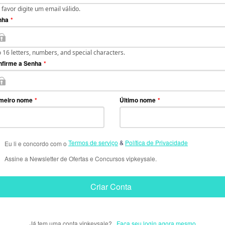
 favor digite um email válido.
nha
*
o 16 letters, numbers, and special characters.
nfirme a Senha
*
imeiro nome
*
Último nome
*
Termos de serviço
&
Política de Privacidade
Eu li e concordo com o
Assine a Newsletter de Ofertas e Concursos vipkeysale.
Criar Conta
Já tem uma conta vipkeysale?
Faça seu login agora mesmo