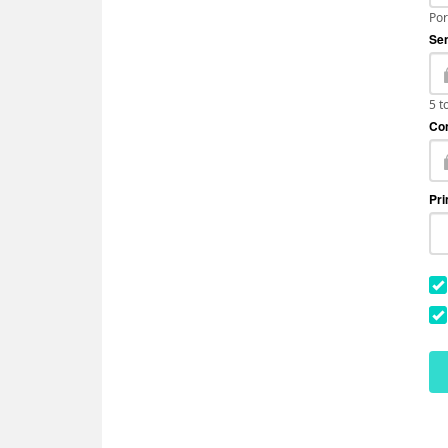
Por
Se
5 t
Co
Pr